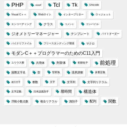
PHP
Tcl
Tk
Unicode
sizeof
Visual C＋＋
Webサイト
インタープリター
ウィジェット
クラス
エンコーディング
コンパイル
コメント
ジオメトリーマネージャー
テンプレート
バイトオーダー
バイナリファイル
フリースタンディング環境
マクロ
モダンC＋＋プログラマーのためのC11入門
前処理
列挙体
ユリウス暦
共用体
初期化子
国際文字名
型
型変換
境界調整
多重定義
整数
文字
文字列
文字列リテラル
改行文字
構造体
暦時間
文字定数
日本語識別子
配列
関数
浮動小数点数
複合リテラル
識別子