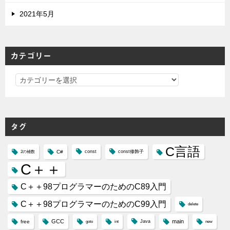
2021年5月
カテゴリー
カ
テ
ゴ
リ
タグ
ー
C言語
C#
const
const修飾子
2の補数
C＋＋
C＋＋98プログラマーのためのC89入門
C＋＋98プログラマーのためのC99入門
delete
GCC
main
free
Java
goto
int
new