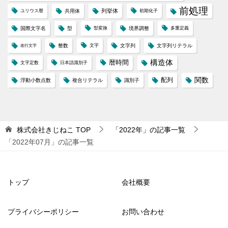
前処理
列挙体
ユリウス暦
共用体
初期化子
国際文字名
型
型変換
境界調整
多重定義
整数
文字
文字列
文字列リテラル
改行文字
構造体
暦時間
文字定数
日本語識別子
配列
関数
浮動小数点数
複合リテラル
識別子
株式会社きじねこ
TOP
「2022年」の記事一覧
「2022年07月」の記事一覧
トップ
会社概要
プライバシーポリシー
お問い合わせ