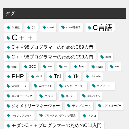
ゴ
リ
タグ
ー
C言語
C#
const
const修飾子
2の補数
C＋＋
C＋＋98プログラマーのためのC89入門
C＋＋98プログラマーのためのC99入門
delete
GCC
main
free
Java
goto
int
new
PHP
Tcl
Tk
Unicode
sizeof
Visual C＋＋
Webサイト
インタープリター
ウィジェット
クラス
エンコーディング
コンパイル
コメント
ジオメトリーマネージャー
テンプレート
バイトオーダー
バイナリファイル
フリースタンディング環境
マクロ
モダンC＋＋プログラマーのためのC11入門