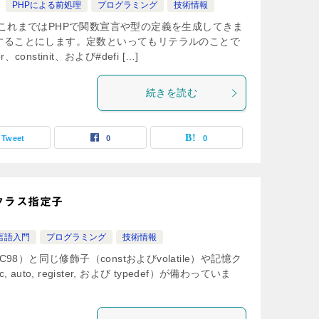
PHPによる前処理
プログラミング
技術情報
これまではPHPで関数宣言や型の定義を生成してきま
することにします。定数といってもリテラルのことで
、constinit、および#defi […]
続きを読む
Tweet
0
0
クラス指定子
言語入門
プログラミング
技術情報
98）と同じ修飾子（constおよびvolatile）や記憶ク
c, auto, register, および typedef）が備わっていま