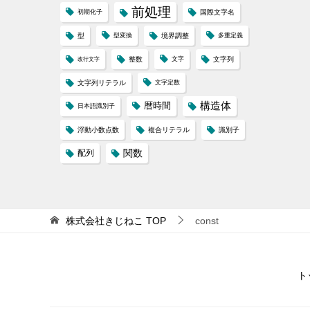
前処理
初期化子
国際文字名
型
型変換
境界調整
多重定義
整数
文字
文字列
改行文字
文字列リテラル
文字定数
構造体
暦時間
日本語識別子
浮動小数点数
複合リテラル
識別子
配列
関数
株式会社きじねこ
TOP
const
ト