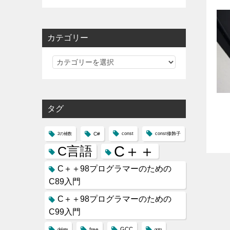
カテゴリー
カ
テ
ゴ
リ
タグ
ー
C#
const
const修飾子
2の補数
C＋＋
C言語
C＋＋98プログラマーのための
C89入門
C＋＋98プログラマーのための
C99入門
GCC
free
delete
goto