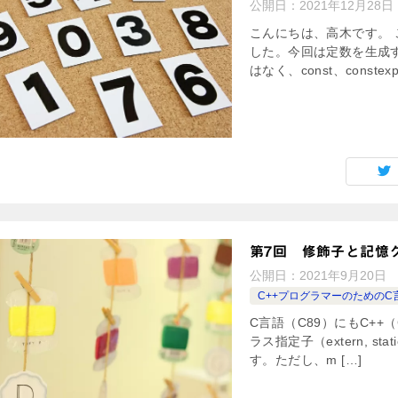
公開日：
2021年12月28日
こんにちは、高木です。 
した。今回は定数を生成
はなく、const、constexpr
第7回 修飾子と記憶
公開日：
2021年9月20日
C++プログラマーのためのC
C言語（C89）にもC++（C
ラス指定子（extern, stati
す。ただし、m […]