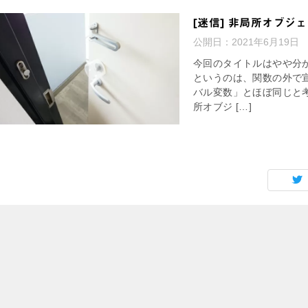
[迷信] 非局所オブジ
公開日：
2021年6月19日
今回のタイトルはやや分
というのは、関数の外で
バル変数」とほぼ同じと
所オブジ […]