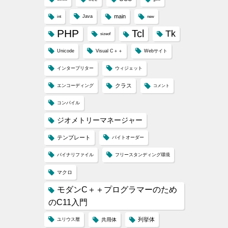
main
Java
int
new
PHP
Tcl
Tk
sizeof
Unicode
Visual C＋＋
Webサイト
インタープリター
ウィジェット
クラス
エンコーディング
コメント
コンパイル
ジオメトリーマネージャー
テンプレート
バイトオーダー
バイナリファイル
フリースタンディング環境
マクロ
モダンC＋＋プログラマーのため
のC11入門
列挙体
ユリウス暦
共用体