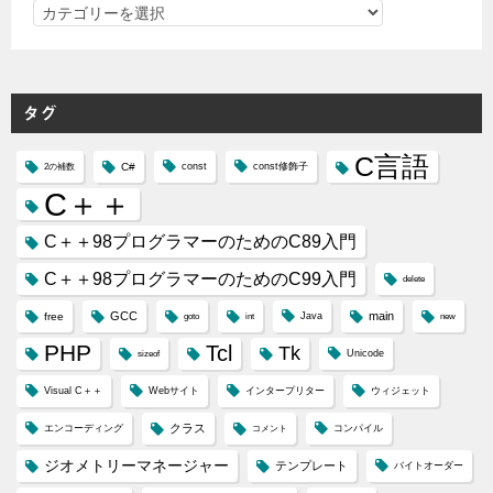
カ
テ
ゴ
リ
タグ
ー
C言語
C#
const
const修飾子
2の補数
C＋＋
C＋＋98プログラマーのためのC89入門
C＋＋98プログラマーのためのC99入門
delete
GCC
main
free
Java
goto
int
new
PHP
Tcl
Tk
Unicode
sizeof
Visual C＋＋
Webサイト
インタープリター
ウィジェット
クラス
エンコーディング
コンパイル
コメント
ジオメトリーマネージャー
テンプレート
バイトオーダー