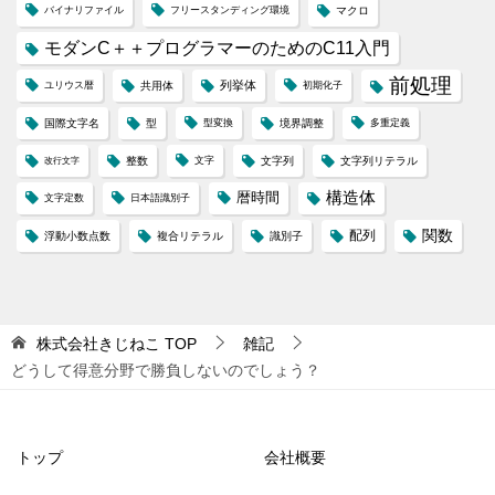
バイナリファイル
フリースタンディング環境
マクロ
モダンC＋＋プログラマーのためのC11入門
前処理
列挙体
ユリウス暦
共用体
初期化子
国際文字名
型
型変換
境界調整
多重定義
整数
文字
文字列
文字列リテラル
改行文字
構造体
暦時間
文字定数
日本語識別子
配列
関数
浮動小数点数
複合リテラル
識別子
株式会社きじねこ
TOP
雑記
どうして得意分野で勝負しないのでしょう？
トップ
会社概要