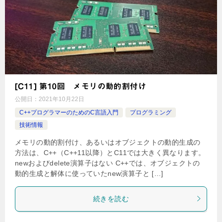
[C11] 第10回 メモリの動的割付け
公開日：
2021年10月22日
C++プログラマーのためのC言語入門
プログラミング
技術情報
メモリの動的割付け、あるいはオブジェクトの動的生成の
方法は、C++（C++11以降）とC11では大きく異なります。
newおよびdelete演算子はない C++では、オブジェクトの
動的生成と解体に使っていたnew演算子と […]
続きを読む