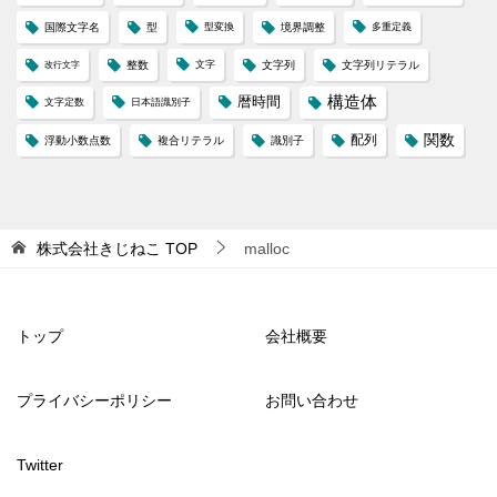
国際文字名
型
型変換
境界調整
多重定義
整数
文字
文字列
文字列リテラル
改行文字
構造体
暦時間
文字定数
日本語識別子
配列
関数
浮動小数点数
複合リテラル
識別子
株式会社きじねこ
TOP
malloc
トップ
会社概要
プライバシーポリシー
お問い合わせ
Twitter