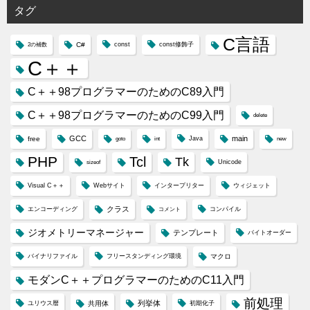
タグ
ー
C言語
C#
const
const修飾子
2の補数
C＋＋
C＋＋98プログラマーのためのC89入門
C＋＋98プログラマーのためのC99入門
delete
GCC
main
free
Java
goto
int
new
PHP
Tcl
Tk
Unicode
sizeof
Visual C＋＋
Webサイト
インタープリター
ウィジェット
クラス
エンコーディング
コンパイル
コメント
ジオメトリーマネージャー
テンプレート
バイトオーダー
バイナリファイル
フリースタンディング環境
マクロ
モダンC＋＋プログラマーのためのC11入門
前処理
列挙体
ユリウス暦
共用体
初期化子