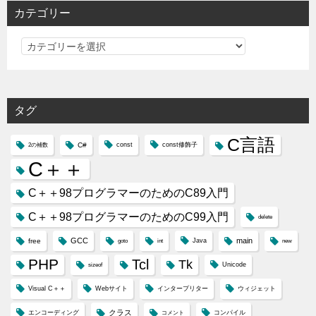
カテゴリー
カ
テ
ゴ
リ
タグ
ー
C言語
C#
const
const修飾子
2の補数
C＋＋
C＋＋98プログラマーのためのC89入門
C＋＋98プログラマーのためのC99入門
delete
GCC
main
free
Java
goto
int
new
PHP
Tcl
Tk
Unicode
sizeof
Visual C＋＋
Webサイト
インタープリター
ウィジェット
クラス
エンコーディング
コンパイル
コメント