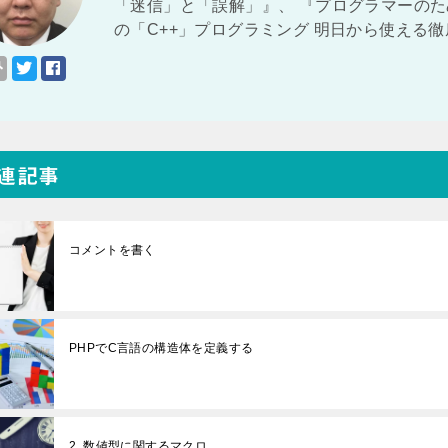
「迷信」と「誤解」』、 『プログラマーのた
の「C++」プログラミング 明日から使える
連記事
コメントを書く
PHPでC言語の構造体を定義する
2. 数値型に関するマクロ