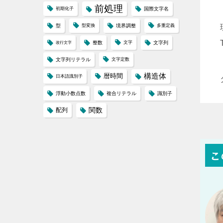
前処理
初期化子
国際文字名
型
型変換
境界調整
多重定義
整数
文字
文字列
改行文字
文字列リテラル
文字定数
構造体
暦時間
日本語識別子
浮動小数点数
複合リテラル
識別子
配列
関数
こ