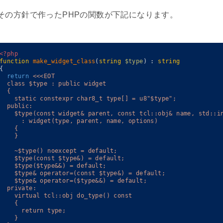
その方針で作ったPHPの関数が下記になります。
<?php
function
make_widget_class
(
string
$type
)
:
string
{
return
<<<EOT
  class $type : public widget
  {
    static constexpr char8_t type[] = u8"$type";
  public:
    $type(const widget& parent, const tcl::obj& name, std::i
      : widget(type, parent, name, options)
    {
    }
    ~$type() noexcept = default;
    $type(const $type&) = default;
    $type($type&&) = default;
    $type& operator=(const $type&) = default;
    $type& operator=($type&&) = default;
  private:
    virtual tcl::obj do_type() const
    {
      return type;
    }