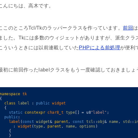
こんにちは、高木です。
ここのところTcl/Tkのラッパークラスを作っています。
前回
は
ました。Tkには多数のウィジェットがありますが、派生クラ
こういうときには以前連載していた
PHPによる前処理
が便利
最初に前回作ったlabelクラスをもう一度確認しておきましょ
namespace
tk
{
class
label
:
public
widget
{
static
constexpr
char8_t 
type
[
]
=
u8
"label"
;
public
:
label
(
const
widget
&
parent
,
const
tcl
::
obj
&
name
,
std
::
i
:
widget
(
type
,
parent
,
name
,
options
)
{
}