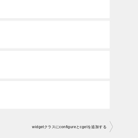
widgetクラスにconfigureとcgetを追加する