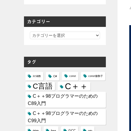
カテゴリー
0
1
カ
2
3
テ
4
ゴ
5
6
リ
7
タグ
8
ー
9
10
11
C#
const
const修飾子
2の補数
12
C＋＋
C言語
13
14
15
C＋＋98プログラマーのための
16
17
C89入門
18
19
C＋＋98プログラマーのための
20
21
C99入門
22
23
GCC
free
delete
goto