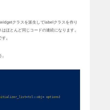
widgetクラスを派生してlabelクラスを作り
スはほとんど同じコードの連続になります。
です。
う。
nitializer_list
<
tcl
::
obj
>
options
)