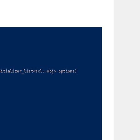
nitializer_list<tcl::obj> options)