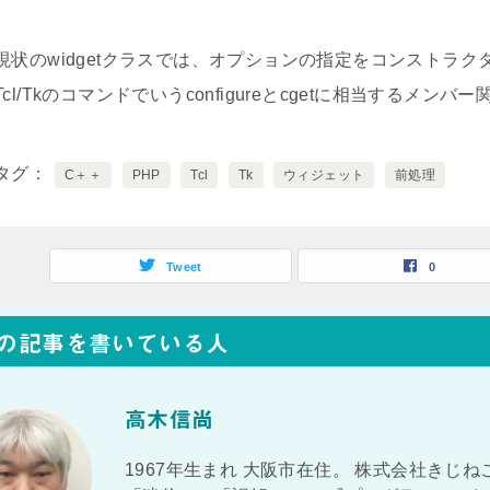
現状のwidgetクラスでは、オプションの指定をコンストラ
Tcl/Tkのコマンドでいうconfigureとcgetに相当するメ
タグ
C＋＋
PHP
Tcl
Tk
ウィジェット
前処理
Tweet
0
の記事を書いている人
高木信尚
1967年生まれ 大阪市在住。 株式会社きじね