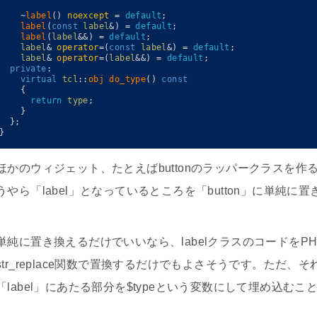
~
label
(
)
noexcept
=
default
;
label
(
const
label
&
)
=
default
;
label
(
label
&&
)
=
default
;
label
&
operator
=
(
const
label
&
)
=
default
;
label
&
operator
=
(
label
&&
)
=
default
;
private
:
virtual
tcl
::
obj 
do_type
(
)
const
{
return
type
;
}
}
;
}
ほかのウィジェット、たとえばbuttonのラッパークラスを
うやら「label」となっているところを「button」に単純
単純に置き換えるだけでいいなら、labelクラスのコードをP
str_replace関数で置換するだけでもよさそうです。ただ
「label」にあたる部分を$typeという変数にして埋め込む