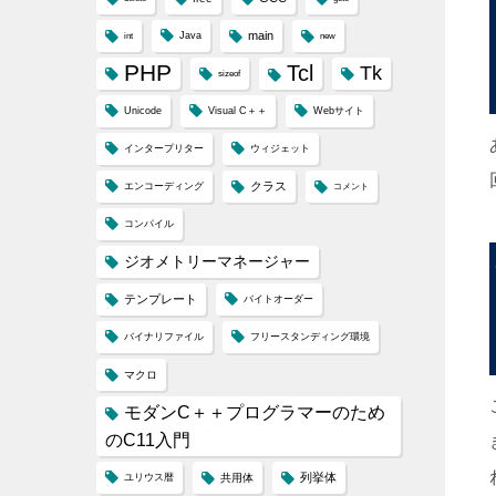
24
25
main
Java
int
new
26
27
PHP
Tcl
Tk
28
sizeof
29
30
Unicode
Visual C＋＋
Webサイト
インタープリター
ウィジェット
クラス
エンコーディング
コメント
コンパイル
0
ジオメトリーマネージャー
1
2
テンプレート
3
バイトオーダー
4
5
バイナリファイル
フリースタンディング環境
6
7
マクロ
モダンC＋＋プログラマーのため
のC11入門
列挙体
ユリウス暦
共用体