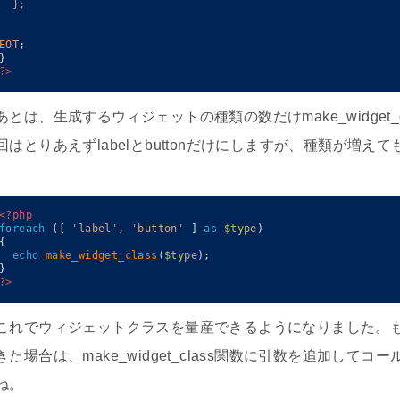
  };
EOT
;
}
?>
あとは、生成するウィジェットの種類の数だけmake_widget
回はとりあえずlabelとbuttonだけにしますが、種類が増え
<?php
foreach
(
[
'label'
,
'button'
]
as
$type
)
{
echo
make_widget_class
(
$type
)
;
}
?>
これでウィジェットクラスを量産できるようになりました。
きた場合は、make_widget_class関数に引数を追加し
ね。