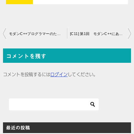
投
モダンC++プログラマーのためのC11入門
[C11] 第1回 モダンC++にあってC11にない機能
稿
ナ
コメントを残す
ビ
ゲ
コメントを投稿するには
ログイン
してください。
ー
シ
ョ
ン
最近の投稿