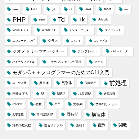
GCC
main
free
Java
goto
int
new
PHP
Tcl
Tk
Unicode
sizeof
Visual C＋＋
Webサイト
インタープリター
ウィジェット
クラス
エンコーディング
コンパイル
コメント
ジオメトリーマネージャー
テンプレート
バイトオーダー
バイナリファイル
フリースタンディング環境
マクロ
モダンC＋＋プログラマーのためのC11入門
前処理
列挙体
ユリウス暦
共用体
初期化子
国際文字名
型
型変換
境界調整
多重定義
整数
文字
文字列
文字列リテラル
改行文字
構造体
暦時間
文字定数
日本語識別子
配列
関数
浮動小数点数
複合リテラル
識別子