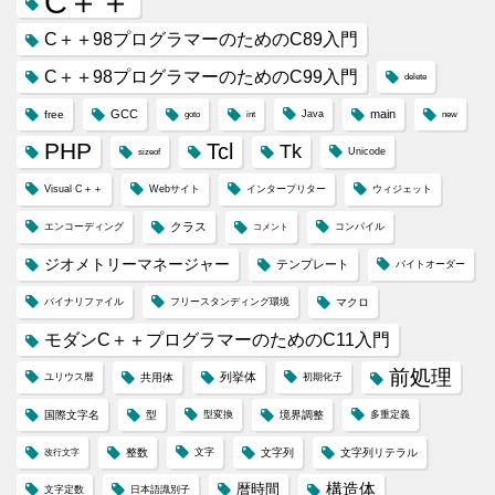
C＋＋
C＋＋98プログラマーのためのC89入門
C＋＋98プログラマーのためのC99入門
delete
GCC
main
free
Java
goto
int
new
PHP
Tcl
Tk
Unicode
sizeof
Visual C＋＋
Webサイト
インタープリター
ウィジェット
クラス
エンコーディング
コンパイル
コメント
ジオメトリーマネージャー
テンプレート
バイトオーダー
バイナリファイル
フリースタンディング環境
マクロ
モダンC＋＋プログラマーのためのC11入門
前処理
列挙体
ユリウス暦
共用体
初期化子
国際文字名
型
型変換
境界調整
多重定義
整数
文字
文字列
文字列リテラル
改行文字
構造体
暦時間
文字定数
日本語識別子