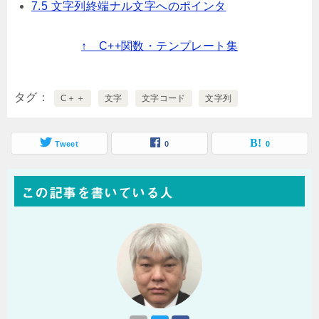
7.5 文字列終端ナル文字へのポインタ
↑ C++関数・テンプレート集
タグ
C＋＋
文字
文字コード
文字列
Tweet
0
0
この記事を書いている人