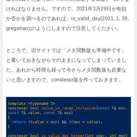
ければなりません。ですので、2021年2月29日が有効
か否かを調べるのであれば、is_valid_day(2021, 1, 29,
gregorian);のようにしますので注意してください。
ところで、旧サイトでは「メタ関数版も準備中です」
と書いておきながらそのままになってしまっていまし
た。あれから時間も経って今さらメタ関数版も必要な
いと思いますので、constexpr版を作っておきます。
0
1
template
<
typename
T
>
2
constexpr
bool
value_in_range_inclusive
(
const
T
&
min
,
const
T
&
value
,
const
T
&
max
)
3
{
4
return
!
(
value
<
min
)
&&
!
(
max
<
value
)
;
5
}
6
7
constexpr
bool
is_valid_day_helper
(
int
year
,
int
mont