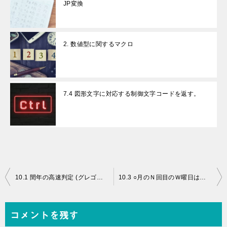
JP変換
2. 数値型に関するマクロ
7.4 図形文字に対応する制御文字コードを返す。
投
10.1 閏年の高速判定 (グレゴリオ暦／ユリウス暦)
10.3 ○月のＮ回目のＷ曜日は何日？
稿
ナ
コメントを残す
ビ