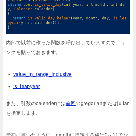
13
inline
bool
is_valid_day
(
int
year
,
int
month
,
int
da
y
,
Calender 
calender
)
14
{
15
return
is_valid_day_helper
(
year
,
month
,
day
,
is_lea
pyear
(
year
,
calender
)
)
;
16
}
17
内部で以前に作った関数を呼び出していますので、リ
ンクを貼っておきます。
value_in_range_inclusive
is_leapyear
また、引数のcalenderには
前回
のgregorianまたはjulian
を指定します。
最初に書いたように、monthに指定する値は0～11でな