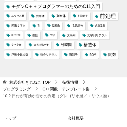
モダンC＋＋プログラマーのためのC11入門
前処理
列挙体
ユリウス暦
共用体
初期化子
国際文字名
型
型変換
境界調整
多重定義
整数
文字
文字列
文字列リテラル
改行文字
構造体
暦時間
文字定数
日本語識別子
配列
関数
浮動小数点数
複合リテラル
識別子
株式会社きじねこ
TOP
技術情報
プログラミング
C++関数・テンプレート集
10.2 日付が有効か否かの判定（グレゴリオ暦／ユリウス暦）
トップ
会社概要