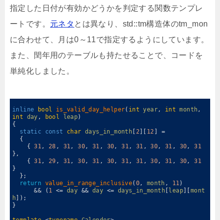
指定した日付が有効かどうかを判定する関数テンプレ
ートです。
元ネタ
とは異なり、std::tm構造体のtm_mon
に合わせて、月は0～11で指定するようにしています。
また、閏年用のテーブルも持たせることで、コードを
単純化しました。
0
1
inline
bool
is_valid_day_helper
(
int
year
,
int
month
,
int
day
,
bool
leap
)
2
{
3
static
const
char
days_in_month
[
2
]
[
12
]
=
4
{
5
{
31
,
28
,
31
,
30
,
31
,
30
,
31
,
31
,
30
,
31
,
30
,
31
}
,
6
{
31
,
29
,
31
,
30
,
31
,
30
,
31
,
31
,
30
,
31
,
30
,
31
}
7
}
;
8
return
value_in_range_inclusive
(
0
,
month
,
11
)
9
&&
(
1
<=
day
&&
day
<=
days_in_month
[
leap
]
[
mont
h
]
)
;
10
}
11
12
template
<
typename
Calender
>