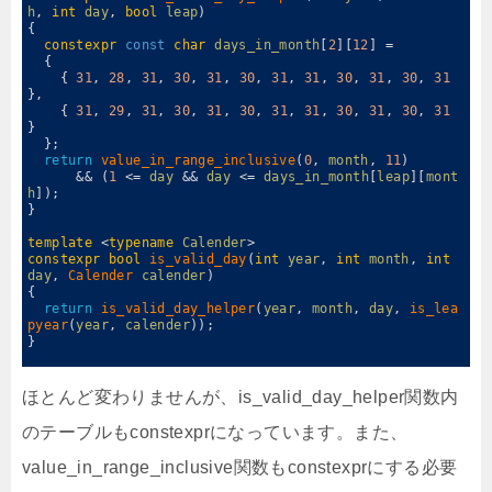
h
,
int
day
,
bool
leap
)
8
{
9
constexpr
const
char
days_in_month
[
2
]
[
12
]
=
10
{
11
{
31
,
28
,
31
,
30
,
31
,
30
,
31
,
31
,
30
,
31
,
30
,
31
}
,
12
{
31
,
29
,
31
,
30
,
31
,
30
,
31
,
31
,
30
,
31
,
30
,
31
}
13
}
;
14
return
value_in_range_inclusive
(
0
,
month
,
11
)
15
&&
(
1
<=
day
&&
day
<=
days_in_month
[
leap
]
[
mont
h
]
)
;
16
}
17
18
template
<
typename
Calender
>
19
constexpr
bool
is_valid_day
(
int
year
,
int
month
,
int
day
,
Calender 
calender
)
20
{
21
return
is_valid_day_helper
(
year
,
month
,
day
,
is_lea
pyear
(
year
,
calender
)
)
;
22
}
23
ほとんど変わりませんが、is_valid_day_helper関数内
のテーブルもconstexprになっています。また、
value_in_range_inclusive関数もconstexprにする必要