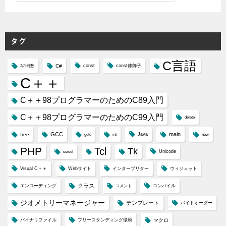
テ
ゴ
リ
タグ
ー
C言語
C#
const
const修飾子
2の補数
C＋＋
C＋＋98プログラマーのためのC89入門
C＋＋98プログラマーのためのC99入門
delete
GCC
main
free
Java
goto
int
new
PHP
Tcl
Tk
Unicode
sizeof
Visual C＋＋
Webサイト
インタープリター
ウィジェット
クラス
エンコーディング
コンパイル
コメント
ジオメトリーマネージャー
テンプレート
バイトオーダー
バイナリファイル
フリースタンディング環境
マクロ