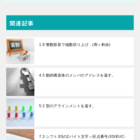
関連記事
1.9 整数除算で端数切り上げ．(商＋剰余)
4.5 動的構造体のメンバのアドレスを返す。
5.2 型のアラインメントを返す。
7.3 シフトJISの2バイト文字⇔区点番号/JIS/EUC-