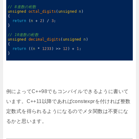
6
7
// 8進数の桁数
8
unsigned
octal_digits
(
unsigned
n
)
9
{
10
return
(
n
+
2
)
/
3
;
11
}
12
13
// 10進数の桁数
14
unsigned
decimal_digits
(
unsigned
n
)
15
{
16
return
(
(
n
*
1233
)
>>
12
)
+
1
;
17
}
18
例によってC++98でもコンパイルできるように書いて
います。C++11以降であればconstexprを付ければ整数
定数式を得られるようになるのでメタ関数は不要にな
るかと思います。