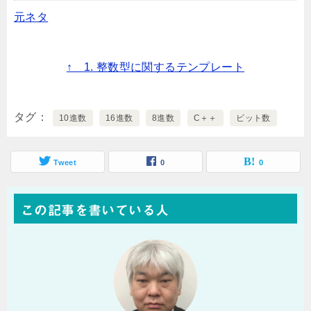
元ネタ
↑ 1. 整数型に関するテンプレート
タグ
10進数
16進数
8進数
C＋＋
ビット数
Tweet
0
0
この記事を書いている人