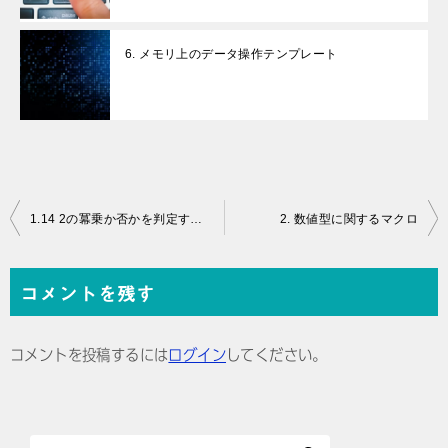
6. メモリ上のデータ操作テンプレート
投
1.14 2の冪乗か否かを判定する。
2. 数値型に関するマクロ
稿
ナ
コメントを残す
ビ
ゲ
コメントを投稿するには
ログイン
してください。
ー
シ
ョ