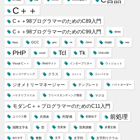
C＋＋
C＋＋98プログラマーのためのC89入門
C＋＋98プログラマーのためのC99入門
delete
GCC
main
free
Java
goto
int
new
PHP
Tcl
Tk
Unicode
sizeof
Visual C＋＋
Webサイト
インタープリター
ウィジェット
クラス
エンコーディング
コンパイル
コメント
ジオメトリーマネージャー
テンプレート
バイトオーダー
バイナリファイル
フリースタンディング環境
マクロ
モダンC＋＋プログラマーのためのC11入門
前処理
列挙体
ユリウス暦
共用体
初期化子
国際文字名
型
型変換
境界調整
多重定義
整数
文字
文字列
文字列リテラル
改行文字