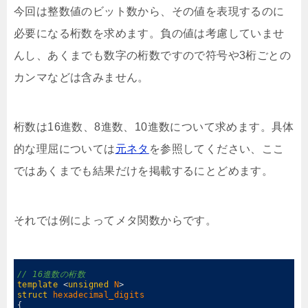
今回は整数値のビット数から、その値を表現するのに
必要になる桁数を求めます。負の値は考慮していませ
んし、あくまでも数字の桁数ですので符号や3桁ごとの
カンマなどは含みません。
桁数は16進数、8進数、10進数について求めます。具体
的な理屈については
元ネタ
を参照してください、ここ
ではあくまでも結果だけを掲載するにとどめます。
それでは例によってメタ関数からです。
0
1
// 16進数の桁数
2
template
<
unsigned
N
>
3
struct
hexadecimal_digits
4
{