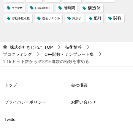
構造体
暦時間
文字定数
日本語識別子
配列
関数
浮動小数点数
複合リテラル
識別子
株式会社きじねこ
TOP
技術情報
プログラミング
C++関数・テンプレート集
1.15 ビット数から8/10/16進数の桁数を求める。
トップ
会社概要
プライバシーポリシー
お問い合わせ
Twitter