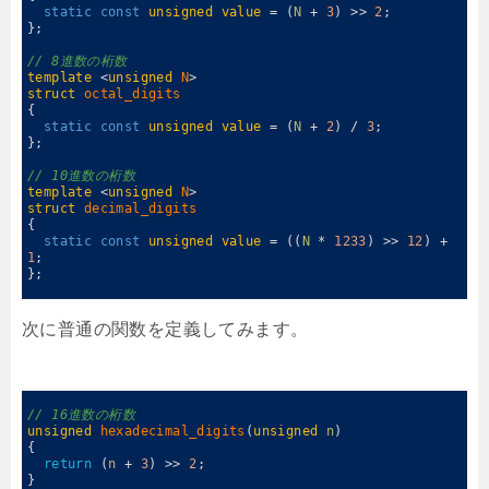
5
static
const
unsigned
value
=
(
N
+
3
)
>>
2
;
6
}
;
7
8
// 8進数の桁数
9
template
<
unsigned
N
>
10
struct
octal_digits
11
{
12
static
const
unsigned
value
=
(
N
+
2
)
/
3
;
13
}
;
14
15
// 10進数の桁数
16
template
<
unsigned
N
>
17
struct
decimal_digits
18
{
19
static
const
unsigned
value
=
(
(
N
*
1233
)
>>
12
)
+
1
;
20
}
;
21
次に普通の関数を定義してみます。
0
1
// 16進数の桁数
2
unsigned
hexadecimal_digits
(
unsigned
n
)
3
{
4
return
(
n
+
3
)
>>
2
;
5
}