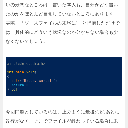
いの最悪なところは、書いた本人も、自分がどう書い
たのかをほとんど自覚していないところにあります。
実際、「ソースファイルの末尾に}」と指摘しただけで
は、具体的にどういう状況なのか分からない場合も少
なくないでしょう。
0
1
#include <stdio.h>
2
3
int
main
(
void
)
4
{
5
puts
(
"Hello, World!"
)
;
6
return
0
;
7
}
[
EOF
]
8
今回問題としているのは、上のように最後の}のあとに
改行がなく、そこでファイルが終わっている場合に未