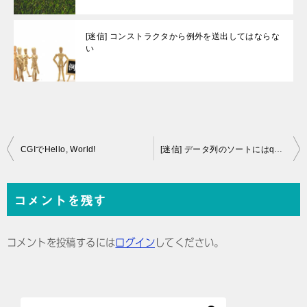
[迷信] コンストラクタから例外を送出してはならな
い
投
CGIでHello, World!
[迷信] データ列のソートにはqsort関数を使うべし
稿
ナ
コメントを残す
ビ
ゲ
コメントを投稿するには
ログイン
してください。
ー
シ
ョ