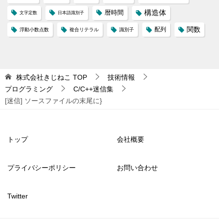
構造体
暦時間
文字定数
日本語識別子
配列
関数
浮動小数点数
複合リテラル
識別子
株式会社きじねこ
TOP
技術情報
プログラミング
C/C++迷信集
[迷信] ソースファイルの末尾に}
トップ
会社概要
プライバシーポリシー
お問い合わせ
Twitter