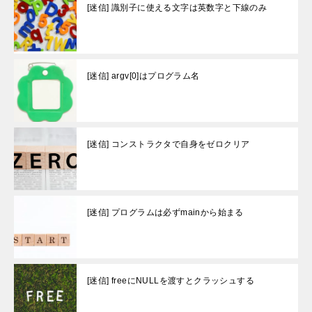
[迷信] 識別子に使える文字は英数字と下線のみ
[迷信] argv[0]はプログラム名
[迷信] コンストラクタで自身をゼロクリア
[迷信] プログラムは必ずmainから始まる
[迷信] freeにNULLを渡すとクラッシュする