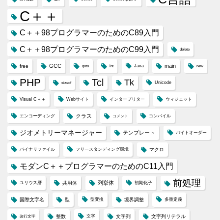
C＋＋
C＋＋98プログラマーのためのC89入門
C＋＋98プログラマーのためのC99入門
delete
GCC
main
free
Java
goto
int
new
PHP
Tcl
Tk
Unicode
sizeof
Visual C＋＋
Webサイト
インタープリター
ウィジェット
クラス
エンコーディング
コンパイル
コメント
ジオメトリーマネージャー
テンプレート
バイトオーダー
バイナリファイル
フリースタンディング環境
マクロ
モダンC＋＋プログラマーのためのC11入門
前処理
列挙体
ユリウス暦
共用体
初期化子
国際文字名
型
型変換
境界調整
多重定義
整数
文字
文字列
文字列リテラル
改行文字