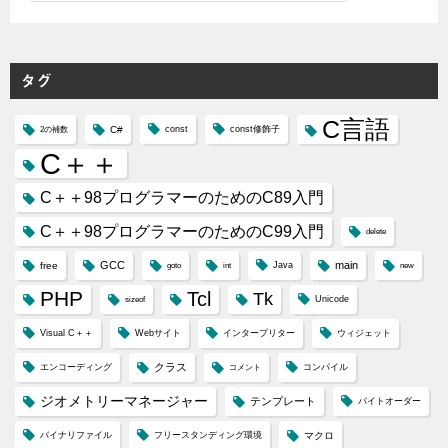
テ
ゴ
リ
タグ
ー
C言語
C#
const
const修飾子
2の補数
C＋＋
C＋＋98プログラマーのためのC89入門
C＋＋98プログラマーのためのC99入門
delete
GCC
main
free
Java
goto
int
new
PHP
Tcl
Tk
Unicode
sizeof
Visual C＋＋
Webサイト
インタープリター
ウィジェット
クラス
エンコーディング
コンパイル
コメント
ジオメトリーマネージャー
テンプレート
バイトオーダー
バイナリファイル
フリースタンディング環境
マクロ