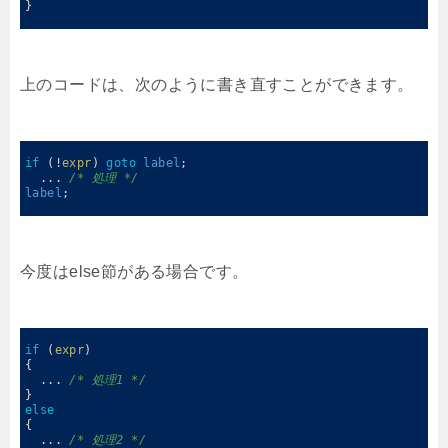
4
}
5
上のコードは、次のように書き直すことができます。
0
1
if
(
!
expr
)
goto
label
;
2
.
.
.
/* 処理 */
3
label
;
4
今度はelse節がある場合です。
0
1
if
(
expr
)
2
{
3
.
.
.
/* 処理1 */
4
}
5
else
6
{
7
.
.
.
/* 処理2 */