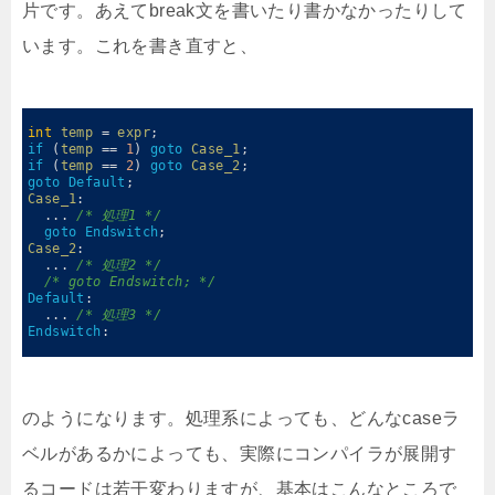
片です。あえてbreak文を書いたり書かなかったりして
います。これを書き直すと、
0
1
int
temp
=
expr
;
2
if
(
temp
==
1
)
goto
Case_1
;
3
if
(
temp
==
2
)
goto
Case_2
;
4
goto
Default
;
5
Case_1
:
6
.
.
.
/* 処理1 */
7
goto
Endswitch
;
8
Case_2
:
9
.
.
.
/* 処理2 */
10
/* goto Endswitch; */
11
Default
:
12
.
.
.
/* 処理3 */
13
Endswitch
:
14
のようになります。処理系によっても、どんなcaseラ
ベルがあるかによっても、実際にコンパイラが展開す
るコードは若干変わりますが、基本はこんなところで