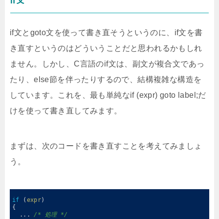
if文とgoto文を使って書き直そうというのに、if文を書
き直すというのはどういうことだと思われるかもしれ
ません。しかし、C言語のif文は、副文が複合文であっ
たり、else節を伴ったりするので、結構複雑な構造を
しています。これを、最も単純なif (expr) goto label;だ
けを使って書き直してみます。
まずは、次のコードを書き直すことを考えてみましょ
う。
0
1
if
(
expr
)
2
{
3
.
.
.
/* 処理 */