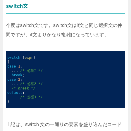
switch文
今度はswitch文です。switch文はif文と同じ選択文の仲
間ですが、if文よりかなり複雑になっています。
0
1
switch
(
expr
)
2
{
3
case
1
:
4
.
.
.
/* 処理1 */
5
break
;
6
case
2
:
7
.
.
.
/* 処理2 */
8
/* break */
9
default
:
10
.
.
.
/* 処理3 */
11
}
12
上記は、switch 文の一通りの要素を盛り込んだコード