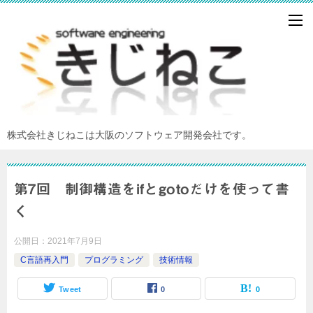
株式会社きじねこは大阪のソフトウェア開発会社です。
第7回 制御構造をifとgotoだけを使って書
く
公開日：
2021年7月9日
C言語再入門
プログラミング
技術情報
Tweet
0
0