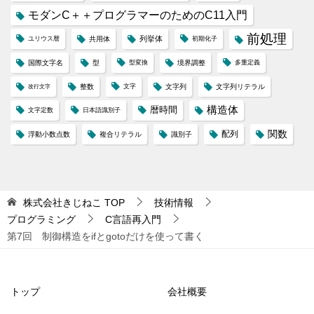
モダンC＋＋プログラマーのためのC11入門
前処理
列挙体
ユリウス暦
共用体
初期化子
国際文字名
型
型変換
境界調整
多重定義
整数
文字
文字列
文字列リテラル
改行文字
構造体
暦時間
文字定数
日本語識別子
配列
関数
浮動小数点数
複合リテラル
識別子
株式会社きじねこ
TOP
技術情報
プログラミング
C言語再入門
第7回 制御構造をifとgotoだけを使って書く
トップ
会社概要