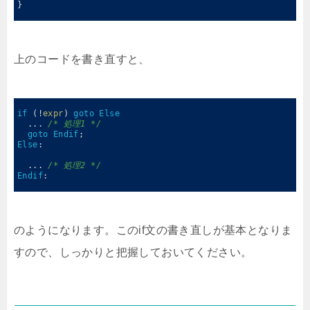
8
}
9
上のコードを書き直すと、
0
1
if
(
!
expr
)
goto
Else
2
.
.
.
/* 処理1 */
3
goto
Endif
;
4
Else
:
5
6
.
.
.
/* 処理2 */
7
Endif
:
8
のようになります。このif文の書き直しが基本となりま
すので、しっかりと把握しておいてください。