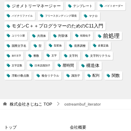
ジオメトリーマネージャー
テンプレート
バイトオーダー
バイナリファイル
フリースタンディング環境
マクロ
モダンC＋＋プログラマーのためのC11入門
前処理
列挙体
ユリウス暦
共用体
初期化子
国際文字名
型
型変換
境界調整
多重定義
整数
文字
文字列
文字列リテラル
改行文字
構造体
暦時間
文字定数
日本語識別子
配列
関数
浮動小数点数
複合リテラル
識別子
株式会社きじねこ
TOP
ostreambuf_iterator
トップ
会社概要