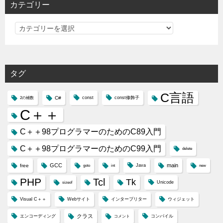
カテゴリー
カ
テ
ゴ
リ
タグ
ー
C言語
C#
const
const修飾子
2の補数
C＋＋
C＋＋98プログラマーのためのC89入門
C＋＋98プログラマーのためのC99入門
delete
GCC
main
free
Java
goto
int
new
PHP
Tcl
Tk
Unicode
sizeof
Visual C＋＋
Webサイト
インタープリター
ウィジェット
クラス
エンコーディング
コンパイル
コメント