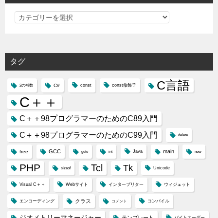
カ
テ
ゴ
リ
タグ
ー
C言語
C#
const
const修飾子
2の補数
C＋＋
C＋＋98プログラマーのためのC89入門
C＋＋98プログラマーのためのC99入門
delete
GCC
main
free
Java
goto
int
new
PHP
Tcl
Tk
Unicode
sizeof
Visual C＋＋
Webサイト
インタープリター
ウィジェット
クラス
エンコーディング
コンパイル
コメント
ジオメトリーマネージャー
テンプレート
バイトオーダー