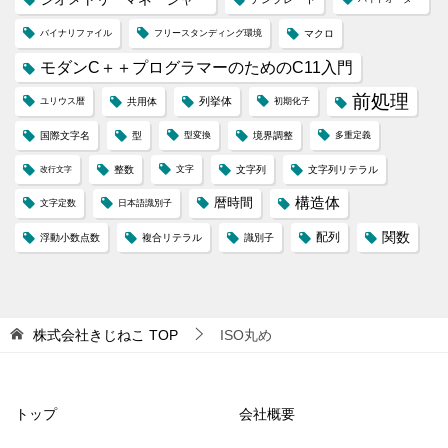
バイナリファイル
フリースタンディング環境
マクロ
モダンC＋＋プログラマーのためのC11入門
前処理
列挙体
ユリウス暦
共用体
初期化子
国際文字名
型
型変換
境界調整
多重定義
整数
文字
文字列
文字列リテラル
改行文字
構造体
暦時間
文字定数
日本語識別子
配列
関数
浮動小数点数
複合リテラル
識別子
株式会社きじねこ
TOP
ISO丸め
トップ
会社概要