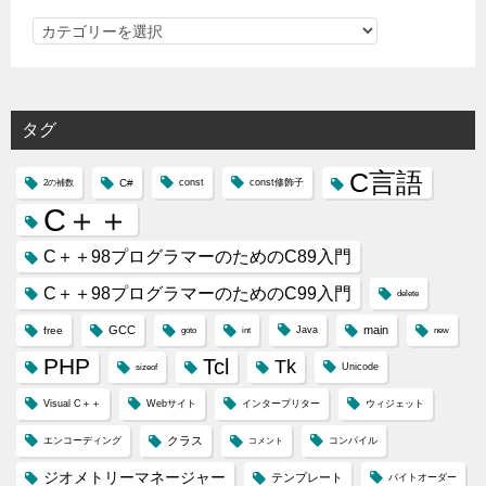
カ
テ
ゴ
リ
タグ
ー
C言語
C#
const
const修飾子
2の補数
C＋＋
C＋＋98プログラマーのためのC89入門
C＋＋98プログラマーのためのC99入門
delete
GCC
main
free
Java
goto
int
new
PHP
Tcl
Tk
Unicode
sizeof
Visual C＋＋
Webサイト
インタープリター
ウィジェット
クラス
エンコーディング
コンパイル
コメント
ジオメトリーマネージャー
テンプレート
バイトオーダー