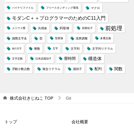
バイナリファイル
フリースタンディング環境
マクロ
モダンC＋＋プログラマーのためのC11入門
前処理
列挙体
ユリウス暦
共用体
初期化子
国際文字名
型
型変換
境界調整
多重定義
整数
文字
文字列
文字列リテラル
改行文字
構造体
暦時間
文字定数
日本語識別子
配列
関数
浮動小数点数
複合リテラル
識別子
株式会社きじねこ
TOP
Git
トップ
会社概要