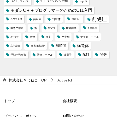
バイナリファイル
フリースタンディング環境
マクロ
モダンC＋＋プログラマーのためのC11入門
前処理
列挙体
ユリウス暦
共用体
初期化子
国際文字名
型
型変換
境界調整
多重定義
整数
文字
文字列
文字列リテラル
改行文字
構造体
暦時間
文字定数
日本語識別子
配列
関数
浮動小数点数
複合リテラル
識別子
株式会社きじねこ
TOP
ActiveTcl
トップ
会社概要
プライバシーポリシー
お問い合わせ