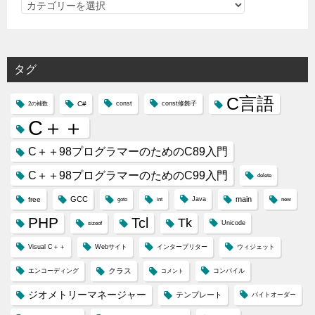
カ
テ
ゴ
リ
タグ
ー
C言語
C#
const
const修飾子
2の補数
C＋＋
C＋＋98プログラマーのためのC89入門
C＋＋98プログラマーのためのC99入門
delete
GCC
main
free
Java
goto
int
new
PHP
Tcl
Tk
Unicode
sizeof
Visual C＋＋
Webサイト
インタープリター
ウィジェット
クラス
エンコーディング
コンパイル
コメント
ジオメトリーマネージャー
テンプレート
バイトオーダー