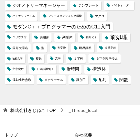
ジオメトリーマネージャー
テンプレート
バイトオーダー
バイナリファイル
フリースタンディング環境
マクロ
モダンC＋＋プログラマーのためのC11入門
前処理
列挙体
ユリウス暦
共用体
初期化子
国際文字名
型
型変換
境界調整
多重定義
整数
文字
文字列
文字列リテラル
改行文字
構造体
暦時間
文字定数
日本語識別子
配列
関数
浮動小数点数
複合リテラル
識別子
株式会社きじねこ
TOP
_Thread_local
トップ
会社概要