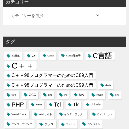
カテゴリー
カ
テ
ゴ
リ
タグ
ー
C言語
C#
const
const修飾子
2の補数
C＋＋
C＋＋98プログラマーのためのC89入門
C＋＋98プログラマーのためのC99入門
delete
GCC
main
free
Java
goto
int
new
PHP
Tcl
Tk
Unicode
sizeof
Visual C＋＋
Webサイト
インタープリター
ウィジェット
クラス
エンコーディング
コンパイル
コメント