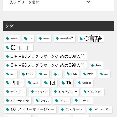
カ
テ
ゴ
リ
タグ
ー
C言語
C#
const
const修飾子
2の補数
C＋＋
C＋＋98プログラマーのためのC89入門
C＋＋98プログラマーのためのC99入門
delete
GCC
main
free
Java
goto
int
new
PHP
Tcl
Tk
Unicode
sizeof
Visual C＋＋
Webサイト
インタープリター
ウィジェット
クラス
エンコーディング
コンパイル
コメント
ジオメトリーマネージャー
テンプレート
バイトオーダー