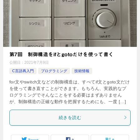
第7回 制御構造をifとgotoだけを使って書く
公開日：
2021年7月9日
C言語再入門
プログラミング
技術情報
for文やswitch文などの制御構造は、すべてif文とgoto文だけ
を使って書き直すことができます。もちろん、実践的なプ
ログラミングでそんなことをする必要はまずありません
が、制御構造の正確な動作を把握するためにも、一度 […]
続きを読む
Tweet
0
0