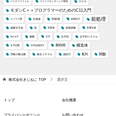
バイナリファイル
フリースタンディング環境
マクロ
モダンC＋＋プログラマーのためのC11入門
前処理
列挙体
ユリウス暦
共用体
初期化子
国際文字名
型
型変換
境界調整
多重定義
整数
文字
文字列
文字列リテラル
改行文字
構造体
暦時間
文字定数
日本語識別子
配列
関数
浮動小数点数
複合リテラル
識別子
株式会社きじねこ
TOP
選択文
トップ
会社概要
プライバシーポリシー
お問い合わせ