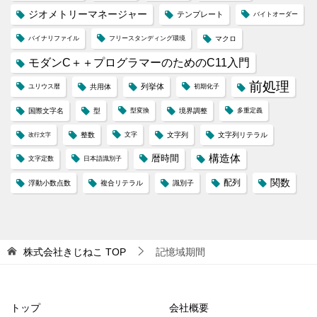
ジオメトリーマネージャー
テンプレート
バイトオーダー
バイナリファイル
フリースタンディング環境
マクロ
モダンC＋＋プログラマーのためのC11入門
前処理
列挙体
ユリウス暦
共用体
初期化子
国際文字名
型
型変換
境界調整
多重定義
整数
文字
文字列
文字列リテラル
改行文字
構造体
暦時間
文字定数
日本語識別子
配列
関数
浮動小数点数
複合リテラル
識別子
株式会社きじねこ
TOP
記憶域期間
トップ
会社概要