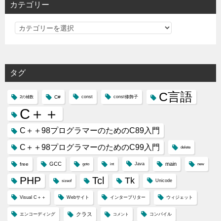
カテゴリー
カ
テ
ゴ
リ
タグ
ー
C言語
C#
const
const修飾子
2の補数
C＋＋
C＋＋98プログラマーのためのC89入門
C＋＋98プログラマーのためのC99入門
delete
GCC
main
free
Java
goto
int
new
PHP
Tcl
Tk
Unicode
sizeof
Visual C＋＋
Webサイト
インタープリター
ウィジェット
クラス
エンコーディング
コンパイル
コメント