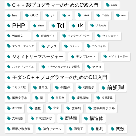
C＋＋98プログラマーのためのC99入門
delete
GCC
main
free
Java
goto
int
new
PHP
Tcl
Tk
Unicode
sizeof
Visual C＋＋
Webサイト
インタープリター
ウィジェット
クラス
エンコーディング
コンパイル
コメント
ジオメトリーマネージャー
テンプレート
バイトオーダー
バイナリファイル
フリースタンディング環境
マクロ
モダンC＋＋プログラマーのためのC11入門
前処理
列挙体
ユリウス暦
共用体
初期化子
国際文字名
型
型変換
境界調整
多重定義
整数
文字
文字列
文字列リテラル
改行文字
構造体
暦時間
文字定数
日本語識別子
配列
関数
浮動小数点数
複合リテラル
識別子