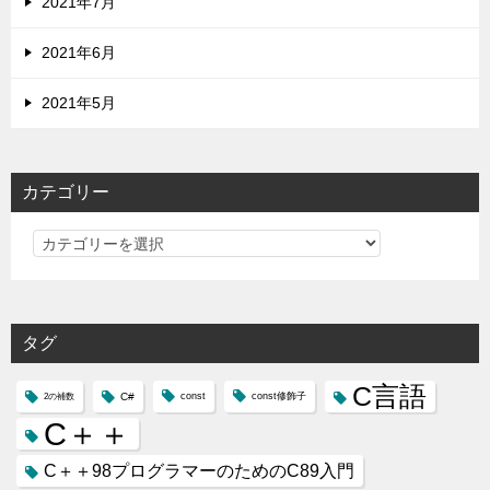
2021年7月
2021年6月
2021年5月
カテゴリー
カ
テ
ゴ
リ
タグ
ー
C言語
C#
const
const修飾子
2の補数
C＋＋
C＋＋98プログラマーのためのC89入門