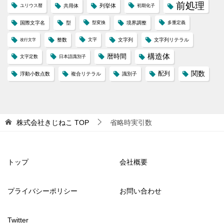
前処理
列挙体
ユリウス暦
共用体
初期化子
国際文字名
型
型変換
境界調整
多重定義
整数
文字
文字列
文字列リテラル
改行文字
構造体
暦時間
文字定数
日本語識別子
配列
関数
浮動小数点数
複合リテラル
識別子
株式会社きじねこ
TOP
省略時実引数
トップ
会社概要
プライバシーポリシー
お問い合わせ
Twitter