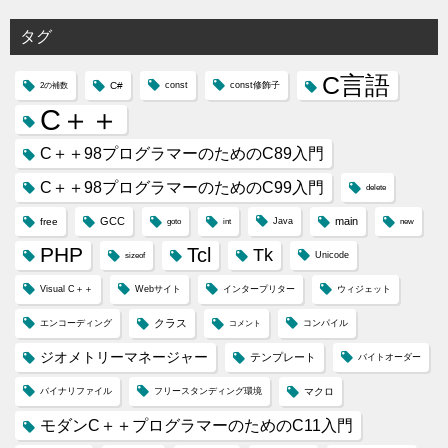
リ
タグ
ー
C言語
C#
const
const修飾子
2の補数
C＋＋
C＋＋98プログラマーのためのC89入門
C＋＋98プログラマーのためのC99入門
delete
GCC
main
free
Java
goto
int
new
PHP
Tcl
Tk
Unicode
sizeof
Visual C＋＋
Webサイト
インタープリター
ウィジェット
クラス
エンコーディング
コンパイル
コメント
ジオメトリーマネージャー
テンプレート
バイトオーダー
バイナリファイル
フリースタンディング環境
マクロ
モダンC＋＋プログラマーのためのC11入門