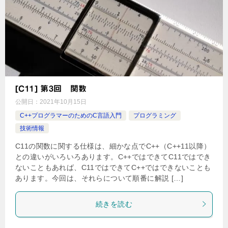
[C11] 第3回 関数
公開日：
2021年10月15日
C++プログラマーのためのC言語入門
プログラミング
技術情報
C11の関数に関する仕様は、細かな点でC++（C++11以降）
との違いがいろいろあります。C++ではできてC11ではでき
ないこともあれば、C11ではできてC++ではできないことも
あります。今回は、それらについて順番に解説 […]
続きを読む