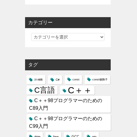
カテゴリー
カ
テ
ゴ
リ
タグ
ー
C#
const
const修飾子
2の補数
C＋＋
C言語
C＋＋98プログラマーのための
C89入門
C＋＋98プログラマーのための
C99入門
GCC
free
delete
goto