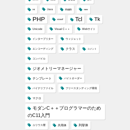
main
Java
int
new
PHP
Tcl
Tk
sizeof
Unicode
Visual C＋＋
Webサイト
インタープリター
ウィジェット
クラス
エンコーディング
コメント
コンパイル
ジオメトリーマネージャー
テンプレート
バイトオーダー
バイナリファイル
フリースタンディング環境
マクロ
モダンC＋＋プログラマーのため
のC11入門
列挙体
ユリウス暦
共用体