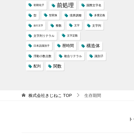
前処理
初期化子
国際文字名
型
型変換
境界調整
多重定義
整数
文字
文字列
改行文字
文字列リテラル
文字定数
構造体
暦時間
日本語識別子
浮動小数点数
複合リテラル
識別子
配列
関数
株式会社きじねこ
TOP
生存期間
ト