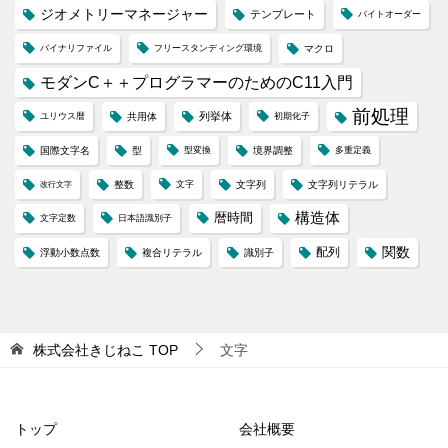
ジオメトリーマネージャー
テンプレート
バイトオーダー
バイナリファイル
フリースタンディング環境
マクロ
モダンC＋＋プログラマーのためのC11入門
前処理
列挙体
ユリウス暦
共用体
初期化子
国際文字名
型
型変換
境界調整
多重定義
整数
文字
文字列
文字列リテラル
改行文字
構造体
暦時間
文字定数
日本語識別子
配列
関数
浮動小数点数
複合リテラル
識別子
株式会社きじねこ
TOP
文字
トップ
会社概要