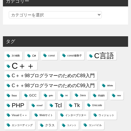
カテゴリー
カ
テ
ゴ
リ
タグ
ー
C言語
C#
const
const修飾子
2の補数
C＋＋
C＋＋98プログラマーのためのC89入門
C＋＋98プログラマーのためのC99入門
delete
GCC
main
free
Java
goto
int
new
PHP
Tcl
Tk
Unicode
sizeof
Visual C＋＋
Webサイト
インタープリター
ウィジェット
クラス
エンコーディング
コンパイル
コメント