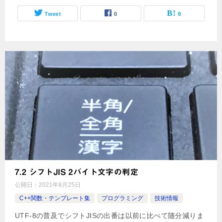
Tweet
0
0
7.2 シフトJIS 2バイト文字の判定
公開日：
2021年8月25日
C++関数・テンプレート集
プログラミング
技術情報
UTF-8の普及でシフトJISの出番は以前に比べて随分減りま