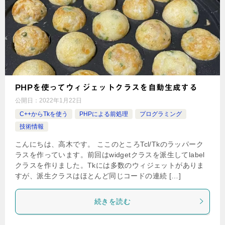
PHPを使ってウィジェットクラスを自動生成する
公開日：
2022年1月22日
C++からTkを使う
PHPによる前処理
プログラミング
技術情報
こんにちは、高木です。 ここのところTcl/Tkのラッパーク
ラスを作っています。前回はwidgetクラスを派生してlabel
クラスを作りました。Tkには多数のウィジェットがありま
すが、派生クラスはほとんど同じコードの連続 […]
続きを読む