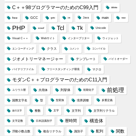
C＋＋98プログラマーのためのC99入門
delete
GCC
main
free
Java
goto
int
new
PHP
Tcl
Tk
Unicode
sizeof
Visual C＋＋
Webサイト
インタープリター
ウィジェット
クラス
エンコーディング
コンパイル
コメント
ジオメトリーマネージャー
テンプレート
バイトオーダー
バイナリファイル
フリースタンディング環境
マクロ
モダンC＋＋プログラマーのためのC11入門
前処理
列挙体
ユリウス暦
共用体
初期化子
国際文字名
型
型変換
境界調整
多重定義
整数
文字
文字列
文字列リテラル
改行文字
構造体
暦時間
文字定数
日本語識別子
配列
関数
浮動小数点数
複合リテラル
識別子