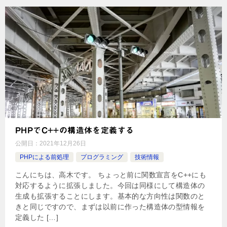
PHPでC++の構造体を定義する
公開日：
2021年12月26日
PHPによる前処理
プログラミング
技術情報
こんにちは、高木です。 ちょっと前に関数宣言をC++にも
対応するように拡張しました。今回は同様にして構造体の
生成も拡張することにします。基本的な方向性は関数のと
きと同じですので、まずは以前に作った構造体の型情報を
定義した […]