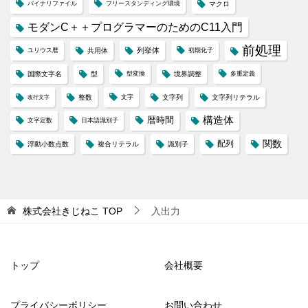
バイナリファイル
フリースタンディング環境
マクロ
モダンC＋＋プログラマーのためのC11入門
前処理
列挙体
ユリウス暦
共用体
初期化子
国際文字名
型
型変換
境界調整
多重定義
整数
文字
文字列
文字列リテラル
改行文字
構造体
暦時間
文字定数
日本語識別子
配列
関数
浮動小数点数
複合リテラル
識別子
株式会社きじねこ
TOP
入出力
トップ
会社概要
プライバシーポリシー
お問い合わせ