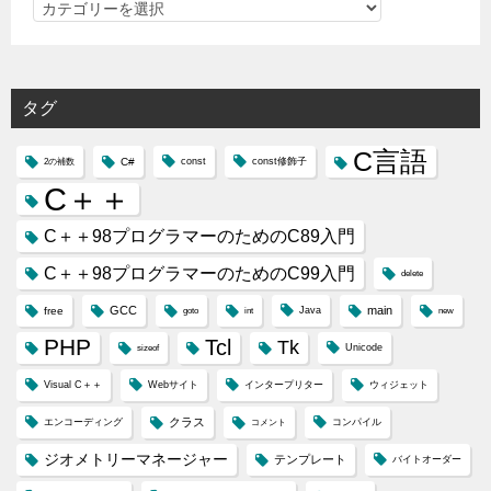
カ
テ
ゴ
リ
タグ
ー
C言語
C#
const
const修飾子
2の補数
C＋＋
C＋＋98プログラマーのためのC89入門
C＋＋98プログラマーのためのC99入門
delete
GCC
main
free
Java
goto
int
new
PHP
Tcl
Tk
Unicode
sizeof
Visual C＋＋
Webサイト
インタープリター
ウィジェット
クラス
エンコーディング
コンパイル
コメント
ジオメトリーマネージャー
テンプレート
バイトオーダー