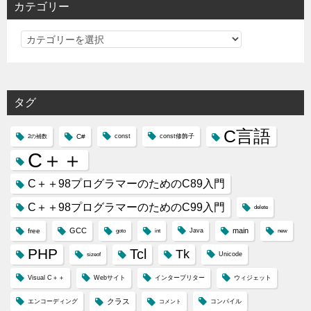
カテゴリー
カ
テ
ゴ
リ
タグ
ー
C言語
C#
const
const修飾子
2の補数
C＋＋
C＋＋98プログラマーのためのC89入門
C＋＋98プログラマーのためのC99入門
delete
GCC
main
free
Java
goto
int
new
PHP
Tcl
Tk
Unicode
sizeof
Visual C＋＋
Webサイト
インタープリター
ウィジェット
クラス
エンコーディング
コンパイル
コメント