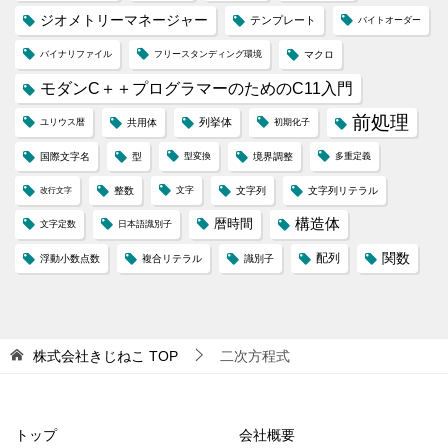
ジオメトリーマネージャー
テンプレート
バイトオーダー
バイナリファイル
フリースタンディング環境
マクロ
モダンC＋＋プログラマーのためのC11入門
前処理
列挙体
ユリウス暦
共用体
初期化子
国際文字名
型
型変換
境界調整
多重定義
整数
文字
文字列
文字列リテラル
改行文字
構造体
暦時間
文字定数
日本語識別子
配列
関数
浮動小数点数
複合リテラル
識別子
株式会社きじねこ
TOP
二次方程式
トップ
会社概要