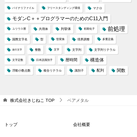
バイナリファイル
フリースタンディング環境
マクロ
モダンC＋＋プログラマーのためのC11入門
前処理
列挙体
ユリウス暦
共用体
初期化子
国際文字名
型
型変換
境界調整
多重定義
整数
文字
文字列
文字列リテラル
改行文字
構造体
暦時間
文字定数
日本語識別子
配列
関数
浮動小数点数
複合リテラル
識別子
株式会社きじねこ
TOP
ベアメタル
トップ
会社概要