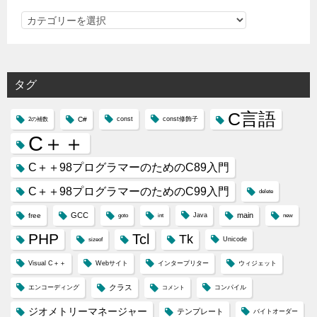
カ
テ
ゴ
リ
タグ
ー
C言語
C#
const
const修飾子
2の補数
C＋＋
C＋＋98プログラマーのためのC89入門
C＋＋98プログラマーのためのC99入門
delete
GCC
main
free
Java
goto
int
new
PHP
Tcl
Tk
Unicode
sizeof
Visual C＋＋
Webサイト
インタープリター
ウィジェット
クラス
エンコーディング
コンパイル
コメント
ジオメトリーマネージャー
テンプレート
バイトオーダー