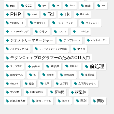
GCC
main
free
Java
goto
int
new
PHP
Tcl
Tk
Unicode
sizeof
Visual C＋＋
Webサイト
インタープリター
ウィジェット
クラス
エンコーディング
コンパイル
コメント
ジオメトリーマネージャー
テンプレート
バイトオーダー
バイナリファイル
フリースタンディング環境
マクロ
モダンC＋＋プログラマーのためのC11入門
前処理
列挙体
ユリウス暦
共用体
初期化子
国際文字名
型
型変換
境界調整
多重定義
整数
文字
文字列
文字列リテラル
改行文字
構造体
暦時間
文字定数
日本語識別子
配列
関数
浮動小数点数
複合リテラル
識別子