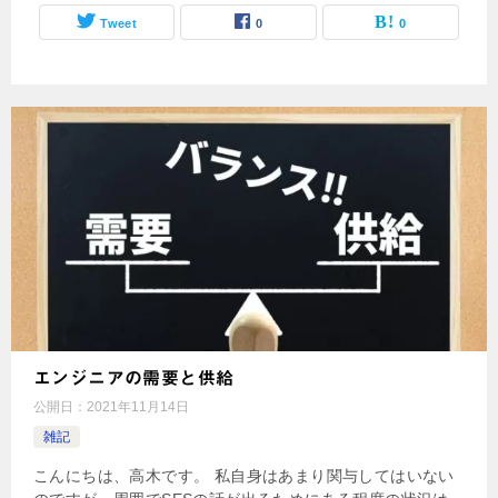
Tweet
0
0
エンジニアの需要と供給
公開日：
2021年11月14日
雑記
こんにちは、高木です。 私自身はあまり関与してはいない