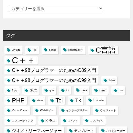
カ
テ
ゴ
リ
タグ
ー
C言語
C#
const
const修飾子
2の補数
C＋＋
C＋＋98プログラマーのためのC89入門
C＋＋98プログラマーのためのC99入門
delete
GCC
main
free
Java
goto
int
new
PHP
Tcl
Tk
Unicode
sizeof
Visual C＋＋
Webサイト
インタープリター
ウィジェット
クラス
エンコーディング
コンパイル
コメント
ジオメトリーマネージャー
テンプレート
バイトオーダー