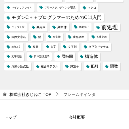
バイナリファイル
フリースタンディング環境
マクロ
モダンC＋＋プログラマーのためのC11入門
前処理
列挙体
ユリウス暦
共用体
初期化子
国際文字名
型
型変換
境界調整
多重定義
整数
文字
文字列
文字列リテラル
改行文字
構造体
暦時間
文字定数
日本語識別子
配列
関数
浮動小数点数
複合リテラル
識別子
株式会社きじねこ
TOP
フレームポインタ
トップ
会社概要