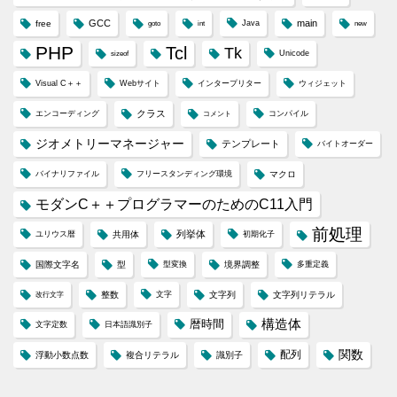
GCC
main
free
Java
goto
int
new
PHP
Tcl
Tk
Unicode
sizeof
Visual C＋＋
Webサイト
インタープリター
ウィジェット
クラス
エンコーディング
コンパイル
コメント
ジオメトリーマネージャー
テンプレート
バイトオーダー
バイナリファイル
フリースタンディング環境
マクロ
モダンC＋＋プログラマーのためのC11入門
前処理
列挙体
ユリウス暦
共用体
初期化子
国際文字名
型
型変換
境界調整
多重定義
整数
文字
文字列
文字列リテラル
改行文字
構造体
暦時間
文字定数
日本語識別子
配列
関数
浮動小数点数
複合リテラル
識別子