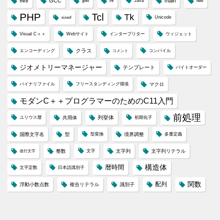
GCC
main
free
Java
goto
int
new
PHP
Tcl
Tk
Unicode
sizeof
Visual C＋＋
Webサイト
インタープリター
ウィジェット
クラス
エンコーディング
コンパイル
コメント
ジオメトリーマネージャー
テンプレート
バイトオーダー
バイナリファイル
フリースタンディング環境
マクロ
モダンC＋＋プログラマーのためのC11入門
前処理
列挙体
ユリウス暦
共用体
初期化子
国際文字名
型
型変換
境界調整
多重定義
整数
文字
文字列
文字列リテラル
改行文字
構造体
暦時間
文字定数
日本語識別子
配列
関数
浮動小数点数
複合リテラル
識別子