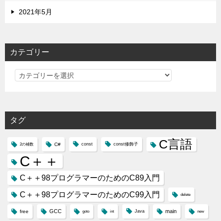
2021年5月
カテゴリー
カ
テ
ゴ
リ
タグ
ー
C言語
C#
const
const修飾子
2の補数
C＋＋
C＋＋98プログラマーのためのC89入門
C＋＋98プログラマーのためのC99入門
delete
GCC
main
free
Java
goto
int
new