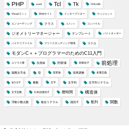
PHP
Tcl
Tk
Unicode
sizeof
Visual C＋＋
Webサイト
インタープリター
ウィジェット
クラス
エンコーディング
コンパイル
コメント
ジオメトリーマネージャー
テンプレート
バイトオーダー
バイナリファイル
フリースタンディング環境
マクロ
モダンC＋＋プログラマーのためのC11入門
前処理
列挙体
ユリウス暦
共用体
初期化子
国際文字名
型
型変換
境界調整
多重定義
整数
文字
文字列
文字列リテラル
改行文字
構造体
暦時間
文字定数
日本語識別子
配列
関数
浮動小数点数
複合リテラル
識別子