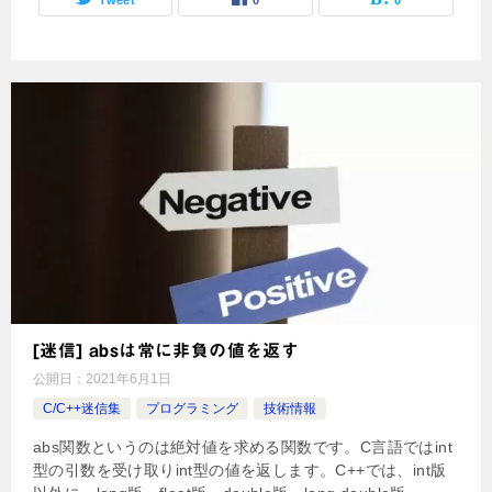
[迷信] absは常に非負の値を返す
公開日：
2021年6月1日
C/C++迷信集
プログラミング
技術情報
abs関数というのは絶対値を求める関数です。C言語ではint
型の引数を受け取りint型の値を返します。C++では、int版