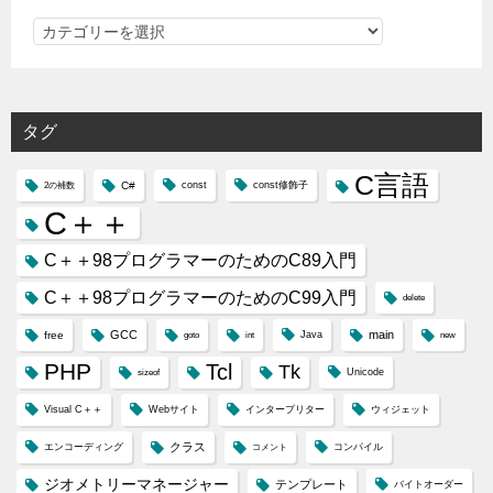
カ
テ
ゴ
リ
タグ
ー
C言語
C#
const
const修飾子
2の補数
C＋＋
C＋＋98プログラマーのためのC89入門
C＋＋98プログラマーのためのC99入門
delete
GCC
main
free
Java
goto
int
new
PHP
Tcl
Tk
Unicode
sizeof
Visual C＋＋
Webサイト
インタープリター
ウィジェット
クラス
エンコーディング
コンパイル
コメント
ジオメトリーマネージャー
テンプレート
バイトオーダー