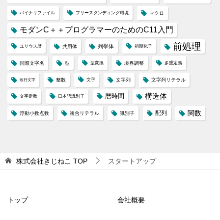
バイナリファイル
フリースタンディング環境
マクロ
モダンC＋＋プログラマーのためのC11入門
前処理
列挙体
ユリウス暦
共用体
初期化子
国際文字名
型
型変換
境界調整
多重定義
整数
文字
文字列
文字列リテラル
改行文字
構造体
暦時間
文字定数
日本語識別子
配列
関数
浮動小数点数
複合リテラル
識別子
株式会社きじねこ
TOP
スタートアップ
トップ
会社概要