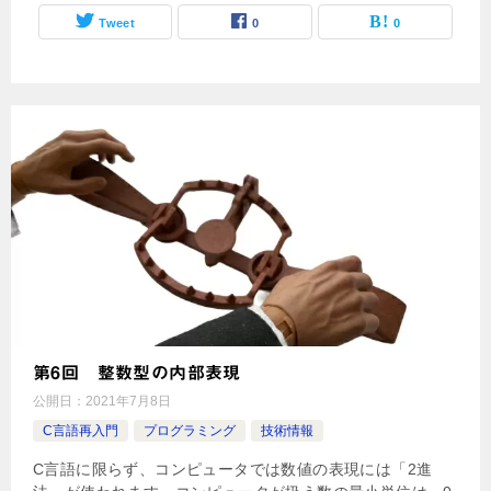
Tweet
0
0
第6回 整数型の内部表現
公開日：
2021年7月8日
C言語再入門
プログラミング
技術情報
C言語に限らず、コンピュータでは数値の表現には「2進