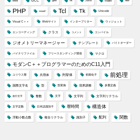
GCC
main
free
Java
goto
int
new
PHP
Tcl
Tk
Unicode
sizeof
Visual C＋＋
Webサイト
インタープリター
ウィジェット
クラス
エンコーディング
コンパイル
コメント
ジオメトリーマネージャー
テンプレート
バイトオーダー
バイナリファイル
フリースタンディング環境
マクロ
モダンC＋＋プログラマーのためのC11入門
前処理
列挙体
ユリウス暦
共用体
初期化子
国際文字名
型
型変換
境界調整
多重定義
整数
文字
文字列
文字列リテラル
改行文字
構造体
暦時間
文字定数
日本語識別子
配列
関数
浮動小数点数
複合リテラル
識別子