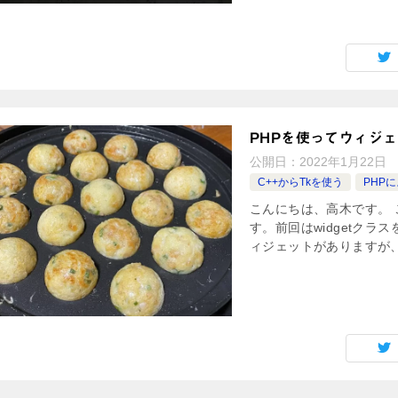
PHPを使ってウィジ
公開日：
2022年1月22日
C++からTkを使う
PHP
こんにちは、高木です。 
す。前回はwidgetクラ
ィジェットがありますが、