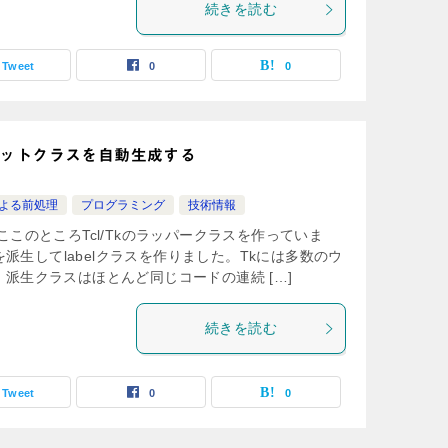
続きを読む
Tweet
0
0
ェットクラスを自動生成する
による前処理
プログラミング
技術情報
ここのところTcl/Tkのラッパークラスを作っていま
スを派生してlabelクラスを作りました。Tkには多数のウ
派生クラスはほとんど同じコードの連続 […]
続きを読む
Tweet
0
0