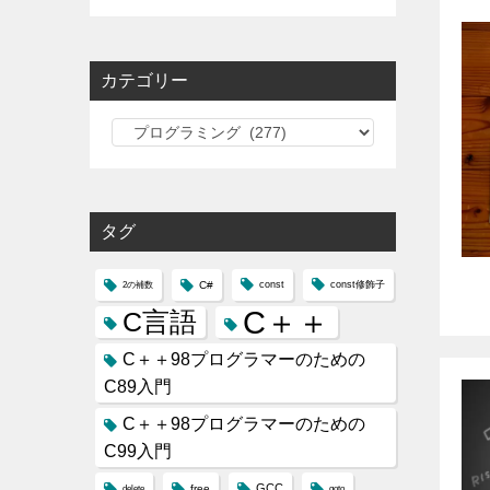
カテゴリー
カ
テ
ゴ
リ
タグ
ー
C#
const
const修飾子
2の補数
C＋＋
C言語
C＋＋98プログラマーのための
C89入門
C＋＋98プログラマーのための
C99入門
GCC
free
delete
goto