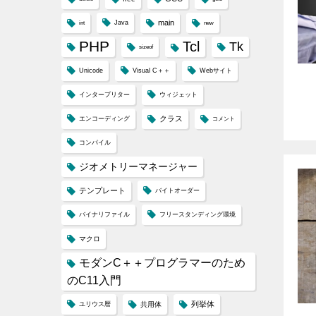
main
Java
int
new
PHP
Tcl
Tk
sizeof
Unicode
Visual C＋＋
Webサイト
インタープリター
ウィジェット
クラス
エンコーディング
コメント
コンパイル
ジオメトリーマネージャー
テンプレート
バイトオーダー
バイナリファイル
フリースタンディング環境
マクロ
モダンC＋＋プログラマーのため
のC11入門
列挙体
ユリウス暦
共用体