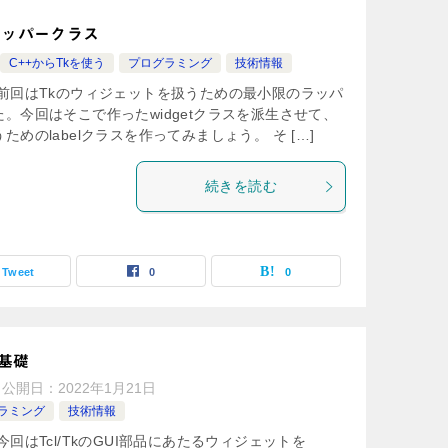
のラッパークラス
C++からTkを使う
プログラミング
技術情報
前回はTkのウィジェットを扱うための最小限のラッパ
。今回はそこで作ったwidgetクラスを派生させて、
めのlabelクラスを作ってみましょう。 そ […]
続きを読む
Tweet
0
0
基礎
公開日：
2022年1月21日
ラミング
技術情報
回はTcl/TkのGUI部品にあたるウィジェットを