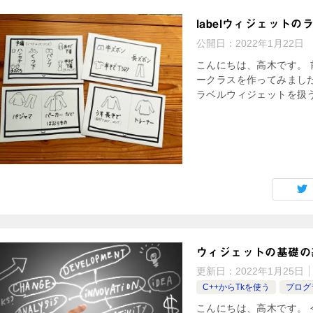
labelウィジェット
公開日：
2022年1月22日
こんにちは、高木です。 
ークラスを作ってみました
ラベルウィジェットを扱うた
ウィジェットの基礎の
更新日：
2022年1月25日
C++からTkを使う
プログ
こんにちは、高木です。 今