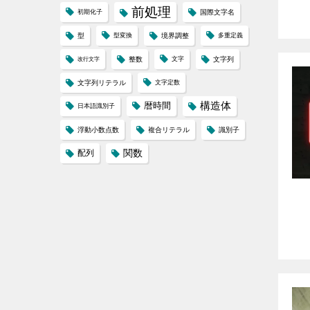
前処理
初期化子
国際文字名
型
型変換
境界調整
多重定義
整数
文字
文字列
改行文字
文字列リテラル
文字定数
構造体
暦時間
日本語識別子
浮動小数点数
複合リテラル
識別子
配列
関数