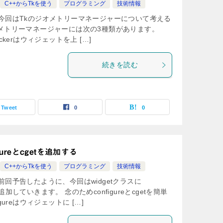
C++からTkを使う
プログラミング
技術情報
今回はTkのジオメトリーマネージャーについて考える
メトリーマネージャーには次の3種類があります。
er packerはウィジェットを上 […]
続きを読む
Tweet
0
0
gureとcgetを追加する
C++からTkを使う
プログラミング
技術情報
前回予告したように、今回はwidgetクラスに
能を追加していきます。 念のためconfigureとcgetを簡単
gureはウィジェットに […]