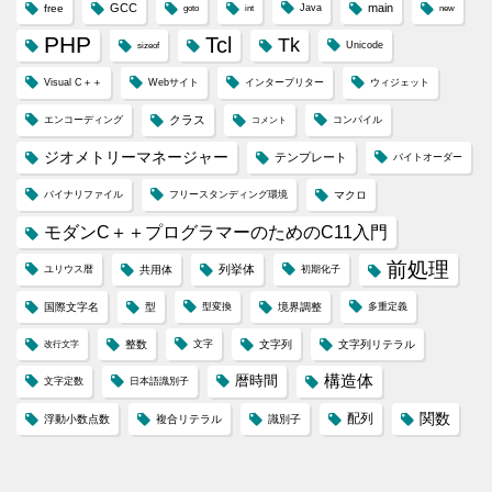
GCC
main
free
Java
goto
int
new
PHP
Tcl
Tk
Unicode
sizeof
Visual C＋＋
Webサイト
インタープリター
ウィジェット
クラス
エンコーディング
コンパイル
コメント
ジオメトリーマネージャー
テンプレート
バイトオーダー
バイナリファイル
フリースタンディング環境
マクロ
モダンC＋＋プログラマーのためのC11入門
前処理
列挙体
ユリウス暦
共用体
初期化子
国際文字名
型
型変換
境界調整
多重定義
整数
文字
文字列
文字列リテラル
改行文字
構造体
暦時間
文字定数
日本語識別子
配列
関数
浮動小数点数
複合リテラル
識別子